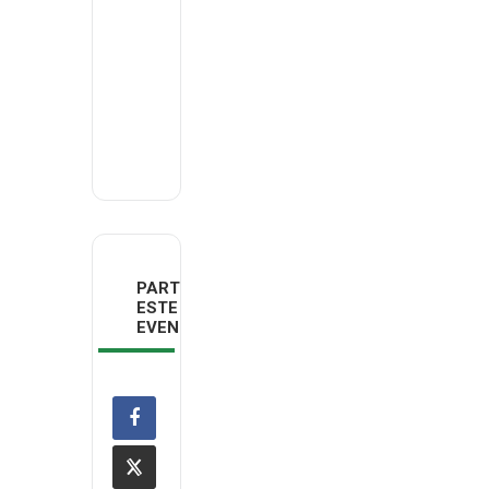
Phone
926480607
Email
decoregioes@deco.pt
PARTILHAR
ESTE
EVENTO