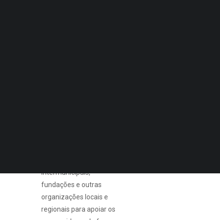
Quero Aconselhamento Financeiro
Quero Aconselhamento de Habitação e Energia
A DECO privilegia o
trabalho em parceria para
Notícias
uma intervenção
Agenda
integrada e próxima na
DECOPODe
defesa dos direitos dos
Checked by DECO
consumidores.
Prémios DECO
Nesse sentido, a
PESQUISAR
Associação trabalha em
cooperação e parceria
com municípios, juntas de
freguesias, comunidades
intermunicipais,
fundações e outras
organizações locais e
regionais para apoiar os