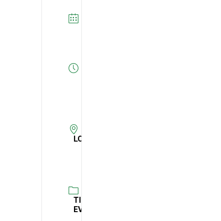
DATA
08/11/2021
Expired!
HORA
11:00
-
12:00
LOCAL
Digital
TIPO DE
EVENTO