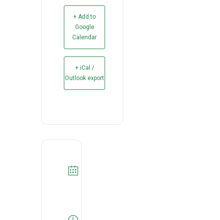
+ Add to
Google
Calendar
+ iCal /
Outlook export
DATA
15/02/2022
Expired!