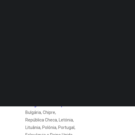
projeto
Quero Aconselhamento Financeiro
Quero Aconselhamento de Habitação e Energia
O Projeto Soluções para
Combater a Pobreza
Notícias
Energética (STEP)
Agenda
pretende desenvolver um
DECOPODe
modelo acessível,
Checked by DECO
inovador e replicável de
Prémios DECO
medidas para combater a
pobreza energética.
PESQUISAR
O projeto inclui
alguns dos
países
com as maiores
taxas de
pobreza
energética na Europa
:
Bulgária, Chipre,
República Checa, Letónia,
Lituânia, Polónia, Portugal,