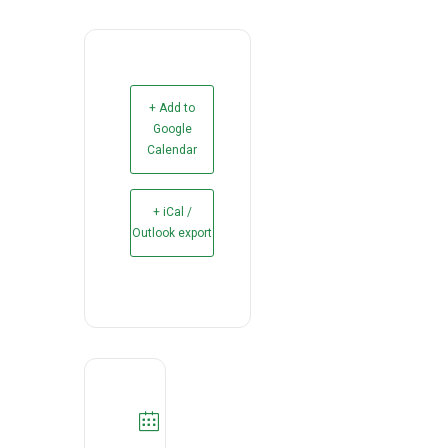
+ Add to
Google
Calendar
+ iCal /
Outlook export
DATA
17/03/2026