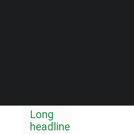
Quero Aconselhamento Financeiro
Media not available
Quero Aconselhamento de Habitação e Energia
Notícias
Agenda
DECOPODe
Checked by DECO
Prémios DECO
PESQUISAR
TAGLINE
Long
headline