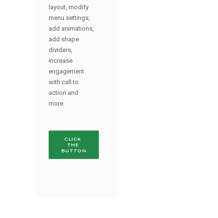
layout, modify
menu settings,
add animations,
add shape
dividers,
increase
engagement
with call to
action and
more.
CLICK 
THE 
BUTTON