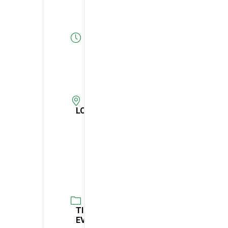
Expired!
HORA
11:00
-
13:00
LOCAL
DGC -
Direção
Gerald o
Consumidor
TIPO DE
EVENTO