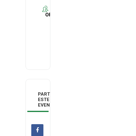
ORGANIZER
LexisNexis?
Risk
Solutions
PARTILHAR
ESTE
EVENTO