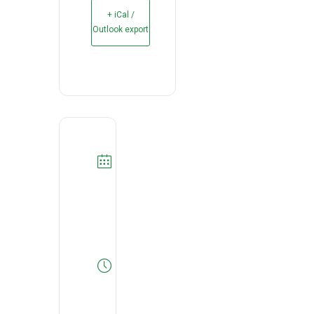
+ iCal /
Outlook export
DATA
18
-
19/05/2026
Expired!
HORA
All
Day