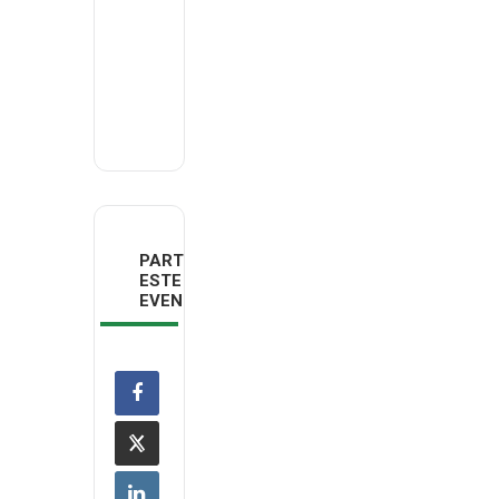
Norte
Email
deco.norte@deco.pt
PARTILHAR
ESTE
EVENTO