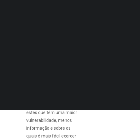
SOS
Quero Aconselhamento Financeiro
Quero Aconselhamento de Habitação e Energia
Consumidor
Sénior
Notícias
Agenda
DECOPODe
Checked by DECO
Prémios DECO
PESQUISAR
As vendas agressivas
dirigem-se em especial a
este grupo de
consumidores, pois são
estes que têm uma maior
vulnerabilidade, menos
informação e sobre os
quais é mais fácil exercer