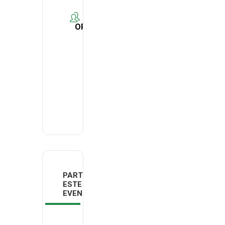
ORGANIZER
DECO
Madeira
Email
deco.madeira@deco.pt
PARTILHAR
ESTE
EVENTO