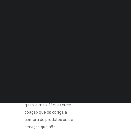
Sénior
Quero Aconselhamento Financeiro
Quero Aconselhamento de Habitação e Energia
Notícias
Agenda
DECOPODe
Checked by DECO
Prémios DECO
As vendas agressivas
dirigem-se em especial a
PESQUISAR
este grupo de
consumidores, pois são
estes que têm uma maior
vulnerabilidade, menos
informação e sobre os
quais é mais fácil exercer
coação que os obriga à
compra de produtos ou de
serviços que não