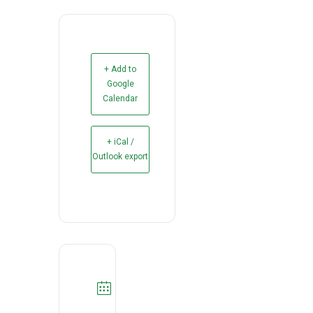
+ Add to
Google
Calendar
+ iCal /
Outlook export
DATA
11/10/2021