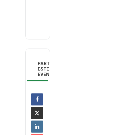
Email
deco.madeira@deco.pt
PARTILHAR
ESTE
EVENTO