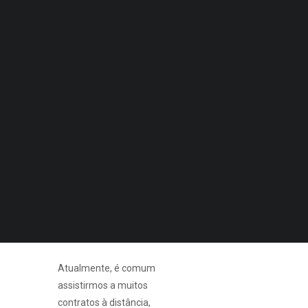
Quero Aconselhamento Financeiro
Quero Aconselhamento de Habitação e Energia
As vendas agressivas
dirigem-se em especial a
Notícias
este grupo de
Agenda
DECOPODe
consumidores, pois são
Checked by DECO
estes que têm uma maior
Prémios DECO
vulnerabilidade, menos
informação e sobre os
PESQUISAR
quais é mais fácil exercer
coação que os obriga à
compra de produtos ou de
serviços que não
desejam.
Atualmente, é comum
assistirmos a muitos
contratos à distância,