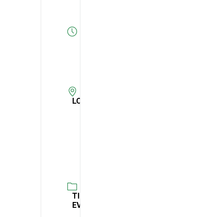
Expired!
HORA
15:00
-
16:00
LOCAL
Espaço
Sénior
das
Cruzes
TIPO DE
EVENTO