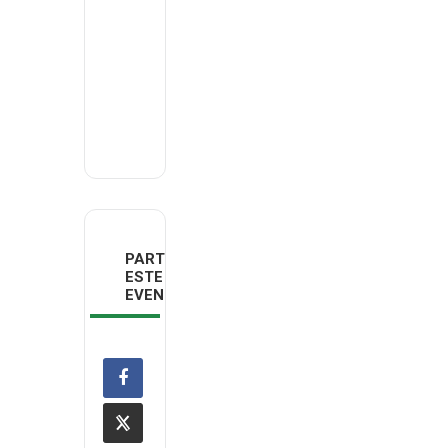
DECO
Madeira
Email
deco.madeira@deco.pt
PARTILHAR
ESTE
EVENTO