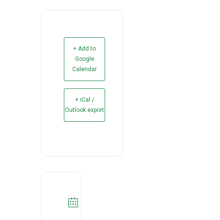
+ Add to
Google
Calendar
+ iCal /
Outlook export
DATA
07/10/2021