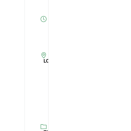
Expired!
HORA
14:00
-
15:00
LOCAL
Centro
Paroquial
de SVC -
Vila de
São
Vicente