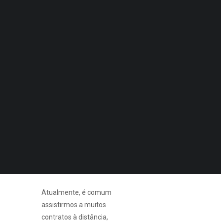
Quero Aconselhamento Financeiro
Quero Aconselhamento de Habitação e Energia
As vendas agressivas
dirigem-se em especial a
Notícias
este grupo de
Agenda
DECOPODe
consumidores, pois são
Checked by DECO
estes que têm uma maior
Prémios DECO
vulnerabilidade, menos
informação e sobre os
PESQUISAR
quais é mais fácil exercer
coação que os obriga à
compra de produtos ou de
serviços que não
desejam.
Atualmente, é comum
assistirmos a muitos
contratos à distância,