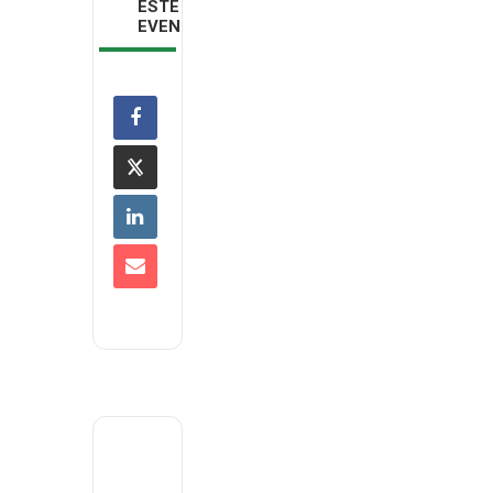
ESTE
EVENTO