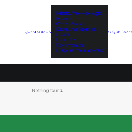
Missão, Valores e Ação
História
Corpos Sociais
Estruturas Regionais
QUEM SOMOS
O QUE FAZ
Equipa
Estatutos e
Documentos
Filiações internacionais
Nothing found.