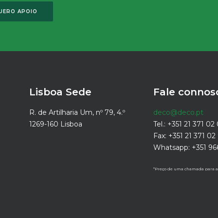
UERO APOIO
Lisboa Sede
Fale connos
R. de Artilharia Um, nº 79, 4.º
deco@deco.pt
1269-160 Lisboa
Tel.: +351 21 371 02
Fax: +351 21 371 02
Whatsapp: +351 96
*Preço de uma chamada para a r