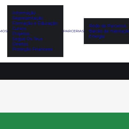
Informação
Representação
Formação e Educação
Rede de Parceiros
Cursos
Balcão de Habitaçã
EMOS
PARCERIAS
Projetos
Notícias
Energia
Segue Os Teus
Direitos
Proteção Financeira