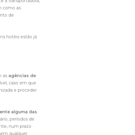
te a transportadora,
em como as
ento de
s hotéis estão já
m as
agências de
ível, caso em que
anizada e proceder
mente alguma das
ário, períodos de
jante, num prazo
, sem qualquer