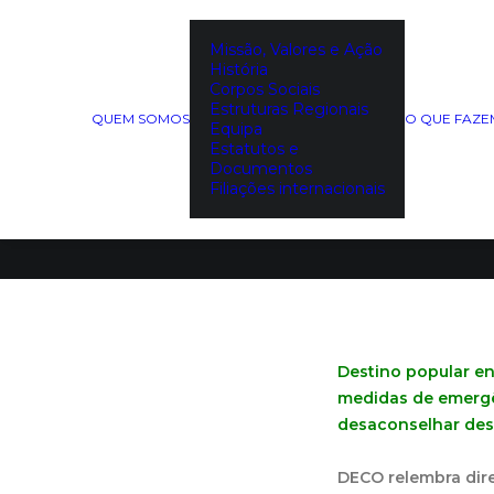
Missão, Valores e Ação
História
Corpos Sociais
Via
Estruturas Regionais
QUEM SOMOS
O QUE FAZ
Equipa
Estatutos e
Documentos
Filiações internacionais
Destino popular en
medidas de emergên
desaconselhar desl
DECO relembra dire