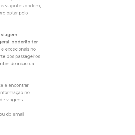
os viajantes podem,
re optar pelo
e viagem
eral, poderão ter
 e excecionais no
rte dos passageiros
ntes do início da
e e encontrar
informação no
de viagens.
 ou do email