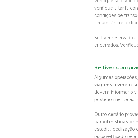
Verifique se o voo f
verifique a tarifa 
condições de trans
circunstâncias extrao
Se tiver reservado 
encerrados. Verifiqu
Se tiver compr
Algumas operações 
viagens a verem-se
devem informar o vi
posteriormente ao 
Outro cenário prováv
características pr
estadia, localização
razoável fixado pela