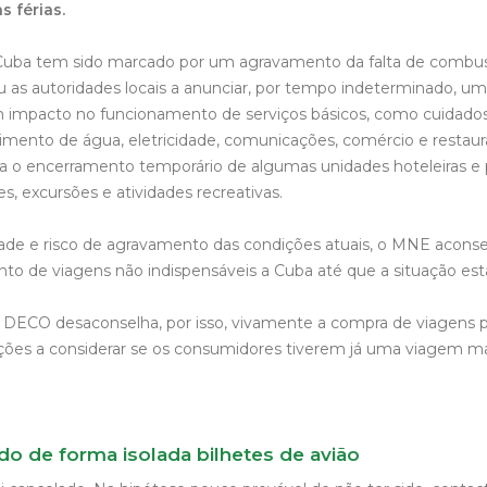
s férias.
Cuba tem sido marcado por um agravamento da falta de combust
 as autoridades locais a anunciar, por tempo indeterminado, um
 impacto no funcionamento de serviços básicos, como cuidados
cimento de água, eletricidade, comunicações, comércio e restaur
ra o encerramento temporário de algumas unidades hoteleiras e p
s, excursões e atividades recreativas.
dade e risco de agravamento das condições atuais, o MNE aconsel
to de viagens não indispensáveis a Cuba até que a situação esta
a DECO desaconselha, por isso, vivamente a compra de viagens p
ções a considerar se os consumidores tiverem já uma viagem ma
do de forma isolada bilhetes de avião