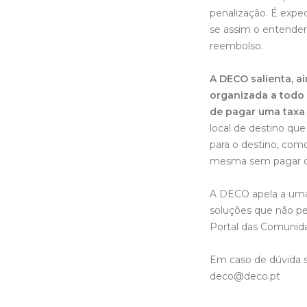
penalização. É expe
se assim o entender
reembolso.
A DECO salienta, a
organizada a todo 
de pagar uma taxa 
local de destino qu
para o destino, como 
mesma sem pagar qu
A DECO apela a uma
soluções que não p
Portal das Comunida
Em caso de dúvida s
deco@deco.pt