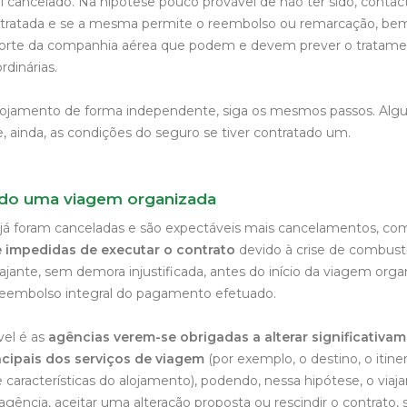
oi cancelado. Na hipótese pouco provável de não ter sido, contac
contratada e se a mesma permite o reembolso ou remarcação, b
porte da companhia aérea que podem e devem prever o tratam
rdinárias.
alojamento de forma independente, siga os mesmos passos. Algun
e, ainda, as condições do seguro se tiver contratado um.
ado uma viagem organizada
já foram canceladas e são expectáveis mais cancelamentos, co
 impedidas de executar o contrato
devido à crise de combust
ajante, sem demora injustificada, antes do início da viagem org
reembolso integral do pagamento efetuado.
el é as
agências verem-se obrigadas a alterar significativa
incipais dos serviços de viagem
(por exemplo, o destino, o itiner
 e características do alojamento), podendo, nessa hipótese, o via
 agência, aceitar uma alteração proposta ou rescindir o contrato