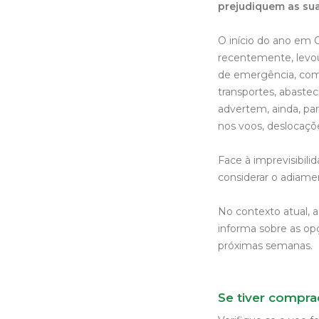
prejudiquem as sua
O início do ano em 
recentemente, levou
de emergência, com
transportes, abaste
advertem, ainda, pa
nos voos, deslocaçõe
Face à imprevisibili
considerar o adiamen
No contexto atual, 
informa sobre as op
próximas semanas.
Se tiver compra