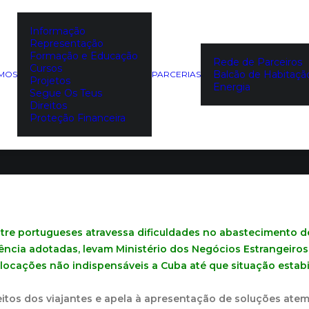
Informação
Representação
gens para 
Formação e Educação
Rede de Parceiros
Cursos
Balcão de Habitaçã
EMOS
PARCERIAS
Projetos
Energia
Segue Os Teus
Direitos
Proteção Financeira
tre portugueses atravessa dificuldades no abastecimento d
cia adotadas, levam Ministério dos Negócios Estrangeiros
ocações não indispensáveis a Cuba até que situação estabil
itos dos viajantes e apela à apresentação de soluções at