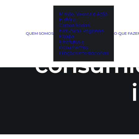
Missão, Valores e Ação
História
Corpos Sociais
Escolh
Estruturas Regionais
QUEM SOMOS
O QUE FAZ
Equipa
Estatutos e
Documentos
consumid
Filiações internacionais