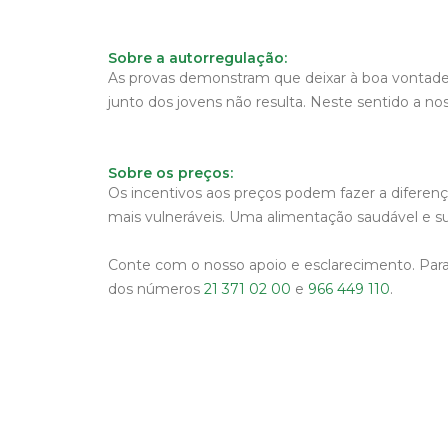
Sobre a autorregulação:
As provas demonstram que deixar à boa vontade d
junto dos jovens não resulta. Neste sentido a no
Sobre os preços:
Os incentivos aos preços podem fazer a diferen
mais vulneráveis. Uma alimentação saudável e s
Conte com o nosso apoio e esclarecimento. Para 
dos números
21 371 02 00
e
966 449 110
.