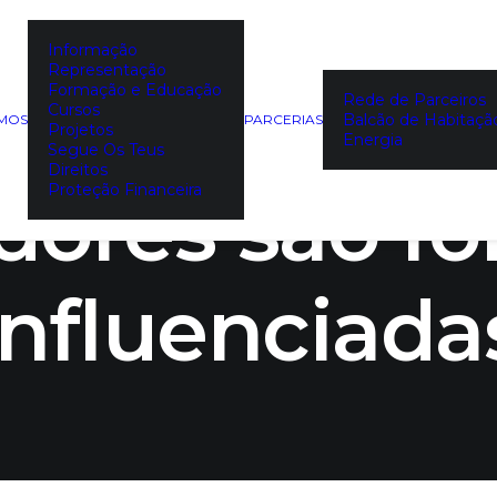
Informação
Representação
as alimenta
Formação e Educação
Rede de Parceiros
Cursos
Balcão de Habitaçã
EMOS
PARCERIAS
Projetos
Energia
Segue Os Teus
Direitos
ores são f
Proteção Financeira
influenciada