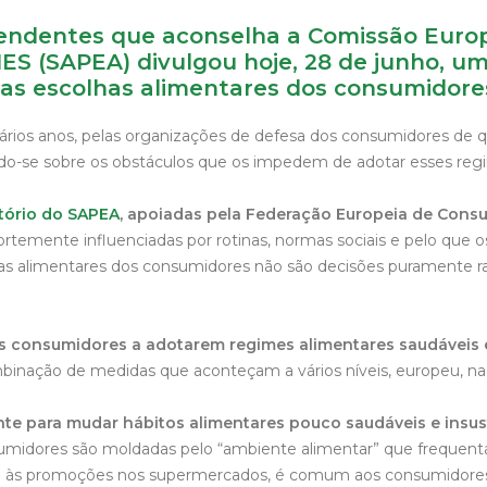
ependentes que aconselha a Comissão Eur
(SAPEA) divulgou hoje, 28 de junho, um r
s as escolhas alimentares dos consumidore
ários anos, pelas organizações de defesa dos consumidores de q
ndo-se sobre os obstáculos que os impedem de adotar esses reg
atório do SAPEA
, apoiadas pela Federação Europeia de Cons
ortemente influenciadas por rotinas, normas sociais e pelo que
has alimentares dos consumidores não são decisões puramente r
s consumidores a adotarem regimes alimentares saudáveis e
binação de medidas que aconteçam a vários níveis, europeu, naci
nte para mudar hábitos alimentares pouco saudáveis e insus
umidores são moldadas pelo “ambiente alimentar” que frequen
 até às promoções nos supermercados, é comum aos consumidores