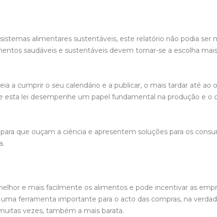
sistemas alimentares sustentáveis, este relatório não podia ser
tos saudáveis e sustentáveis devem tornar-se a escolha mais fá
 a cumprir o seu calendário e a publicar, o mais tardar até ao o
que esta lei desempenhe um papel fundamental na produção e o 
cos para que ouçam a ciência e apresentem soluções para os con
a.
lhor e mais facilmente os alimentos e pode incentivar as empr
ja uma ferramenta importante para o acto das compras, na verdad
, muitas vezes, também a mais barata.