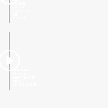
SAÚDE
SÃO A
ESCOLHA
DE
MUITOS
POUPAR
PARA A
REFORMA É
UMA
PRIORIDADE