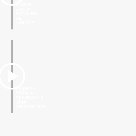
SAÚDE
SÃO A
ESCOLHA
DE
MUITOS
POUPAR
PARA A
REFORMA É
UMA
PRIORIDADE