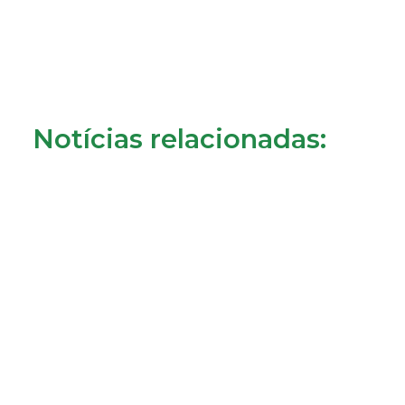
Notícias relacionadas:
Consumidores de Almada reclamam cobrança da
tarifa de disponibilidade