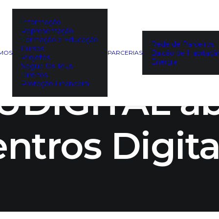
Informação
Representação
CO e progr
Formação e Educação
Rede de Parceiros
Cursos
Balcão de Habitaçã
EMOS
PARCERIAS
Projetos
Energia
Segue Os Teus
Direitos
DIGITAL a
Proteção Financeira
ntros Digita