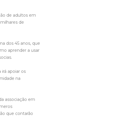
lhão de adultos em
 milhares de
ma dos 45 anos, que
como aprender a usar
ocias.
irá apoiar os
imidade na
 da associação em
úmeros
ão que contarão