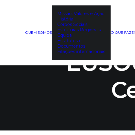
Missão, Valores e Ação
História
Corpos Sociais
DE
Estruturas Regionais
QUEM SOMOS
O QUE FAZ
Equipa
Estatutos e
Documentos
Filiações internacionais
EUSOU
Ce