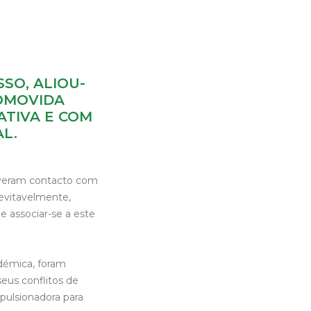
SSO, ALIOU-
ROMOVIDA
ATIVA E COM
L.
iveram contacto com
nevitavelmente,
 e associar-se a este
ndémica, foram
eus conflitos de
pulsionadora para