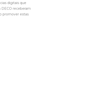
as digitais que
 da DECO receberam
ão promover estas