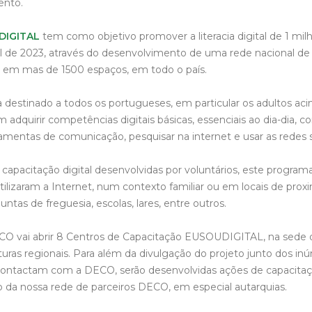
ento.
DIGITAL
tem como objetivo promover a literacia digital de 1 mi
nal de 2023, através do desenvolvimento de uma rede nacional de
s em mas de 1500 espaços, em todo o país.
destinado a todos os portugueses, em particular os adultos aci
adquirir competências digitais básicas, essenciais ao dia-dia, 
ramentas de comunicação, pesquisar na internet e usar as redes s
capacitação digital desenvolvidas por voluntários, este programa 
ilizaram a Internet, num contexto familiar ou em locais de prox
tas de freguesia, escolas, lares, entre outros.
CO vai abrir 8 Centros de Capacitação EUSOUDIGITAL, na sede
turas regionais. Para além da divulgação do projeto junto dos in
ontactam com a DECO, serão desenvolvidas ações de capacitaç
da nossa rede de parceiros DECO, em especial autarquias.