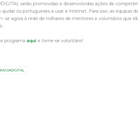
IGITAL serão promovidas e desenvolvidas ações de competênci
ajudar os portugueses a usar a Internet. Para isso, as equipas
- se agora à rede de milhares de mentores e voluntários que ir
o.
ste programa
aqui
e torne-se voluntário!
ERACIADIGITAL