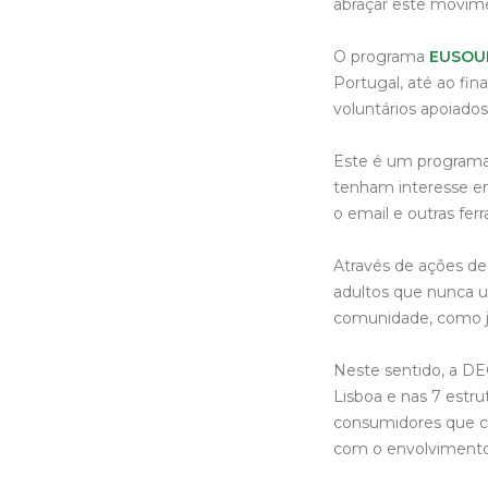
abraçar este movim
O programa
EUSOU
Portugal, até ao fi
voluntários apoiado
Este é um programa 
tenham interesse em 
o email e outras fer
Através de ações de 
adultos que nunca ut
comunidade, como jun
Neste sentido, a DE
Lisboa e nas 7 estru
consumidores que c
com o envolvimento 