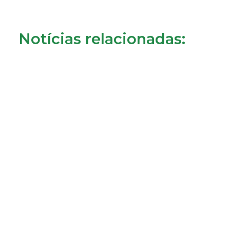
Notícias relacionadas:
Consumidores de Almada reclamam cobrança da
tarifa de disponibilidade
22/07/2026
LER MAIS