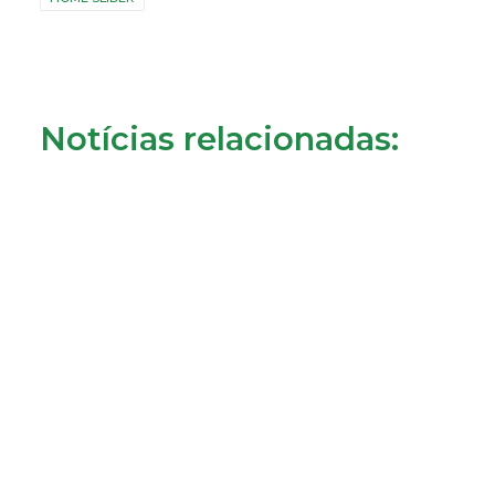
Notícias relacionadas:
Consumidores de Almada reclamam cobrança da
tarifa de disponibilidade
22/07/2026