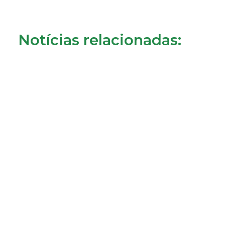
Notícias relacionadas:
Consumidores de Almada reclamam cobrança da
tarifa de disponibilidade
22/07/2026
LER MAIS