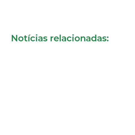
Notícias relacionadas:
Consumidores de Almada reclamam cobrança da
tarifa de disponibilidade
22/07/2026