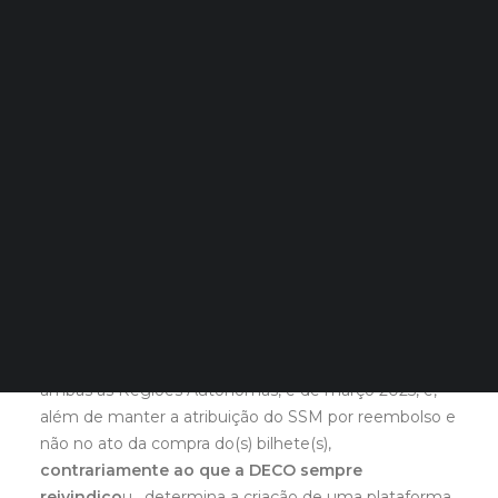
de mobilidade da inexistência de dívidas fiscais.
Quero Aconselhamento Financeiro
Quero Aconselhamento de Habitação e Energia
A DECO já reivindicou a revogação desta medida,
que considera injusta, ilegal e cuja
Notícias
constitucionalidade questiona.
Agenda
DECOPODe
No dia 15 de janeiro, o Governo comunicou que a
Checked by DECO
Prémios DECO
nova medida de exigência de não existência de
dívidas ao fisco e à segurança social para pagamento
do subsídio social de mobilidade (SSM) fica suspensa
PESQUISAR
até 31 de janeiro.
O decreto lei sobre o modelo de atribuição do
subsídio social de mobilidade (SSM), aplicável a
ambas as Regiões Autónomas, é de março 2025, e,
além de manter a atribuição do SSM por reembolso e
não no ato da compra do(s) bilhete(s),
contrariamente ao que a DECO sempre
reivindico
u, determina a criação de uma plataforma