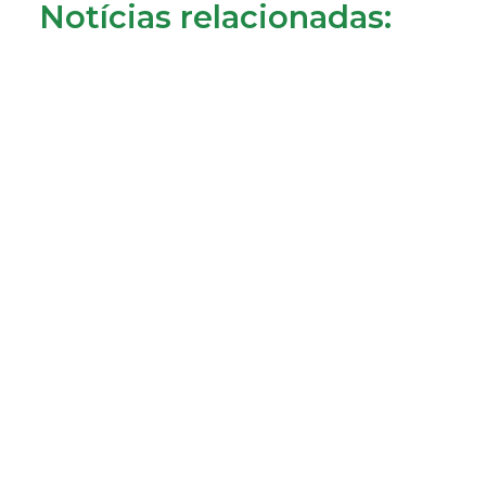
Notícias relacionadas:
Consumidores de Almada reclamam cobrança da
tarifa de disponibilidade
22/07/2026
LER MAIS