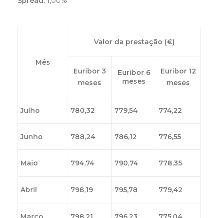
Spread:
1,00%
Valor da prestação (€)
Mês
Euribor 3
Euribor 12
Euribor 6
meses
meses
meses
Julho
780,32
779,54
774,22
Junho
788,24
786,12
776,55
Maio
794,74
790,74
778,35
Abril
798,19
795,78
779,42
Março
798,21
796,23
775,04