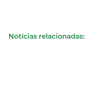
Notícias relacionadas:
Crédito à habitação: o que muda a partir de 1 de
agosto?