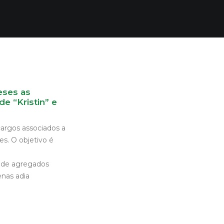
eses as
e “Kristin” e
cargos associados a
es. O objetivo é
s de agregados
enas adia