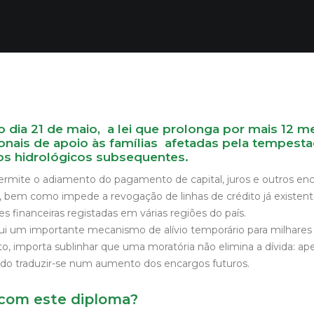
no dia 21 de maio, a lei que prolonga por mais 12 m
nais de apoio às famílias afetadas pela tempestad
s hidrológicos subsequentes.
 permite o adiamento do pagamento de capital, juros e outros en
o, bem como impede a revogação de linhas de crédito já existent
es financeiras registadas em várias regiões do país.
ui um importante mecanismo de alívio temporário para milhare
to, importa sublinhar que uma moratória não elimina a dívida: ap
o traduzir-se num aumento dos encargos futuros.
com este diploma?