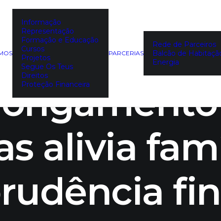
Informação
Representação
estade “Kris
Formação e Educação
Rede de Parceiros
Cursos
Balcão de Habitaçã
EMOS
PARCERIAS
Projetos
Energia
Segue Os Teus
Direitos
longamento
Proteção Financeira
s alivia fam
rudência fi