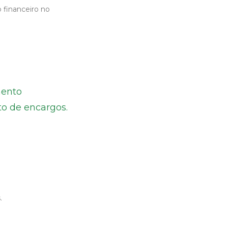
 financeiro no
mento
to de encargos.
.