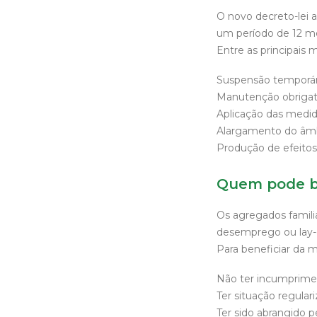
O novo decreto-lei 
um período de 12 mes
Entre as principais
Suspensão temporári
Manutenção obrigatór
Aplicação das medida
Alargamento do âmbit
Produção de efeitos 
Quem pode be
Os agregados famili
desemprego ou lay-
Para beneficiar da 
Não ter incumprimen
Ter situação regular
Ter sido abrangido p