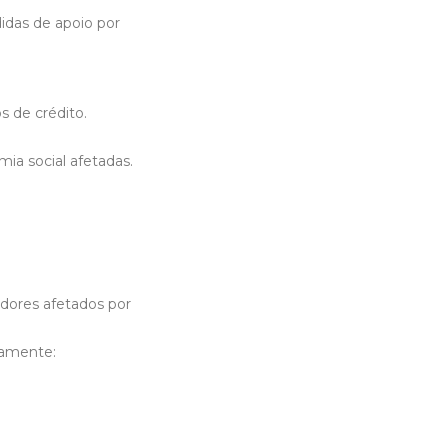
idas de apoio por
s de crédito.
ia social afetadas.
adores afetados por
damente: