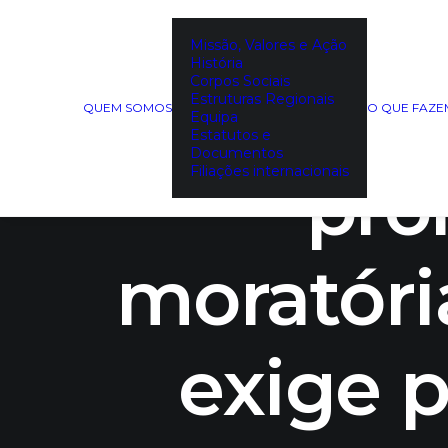
Missão, Valores e Ação
História
Corpos Sociais
Temp
Estruturas Regionais
QUEM SOMOS
O QUE FAZ
Equipa
Estatutos e
Documentos
Filiações internacionais
pro
moratória
exige p