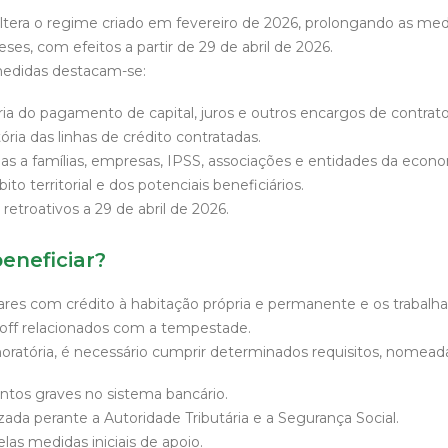
altera o regime criado em fevereiro de 2026, prolongando as med
es, com efeitos a partir de 29 de abril de 2026.
 medidas destacam-se:
a do pagamento de capital, juros e outros encargos de contrato
ia das linhas de crédito contratadas.
s a famílias, empresas, IPSS, associações e entidades da econom
o territorial e dos potenciais beneficiários.
retroativos a 29 de abril de 2026.
neficiar?
ares com crédito à habitação própria e permanente e os trabalh
off relacionados com a tempestade.
moratória, é necessário cumprir determinados requisitos, nomea
tos graves no sistema bancário.
izada perante a Autoridade Tributária e a Segurança Social.
elas medidas iniciais de apoio.