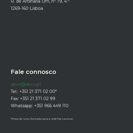
R. de Artilharia Um, nº 79, 4.º
1269-160 Lisboa
Fale connosco
deco@deco.pt
Tel.: +351 21 371 02 00*
Fax: +351 21 371 02 99
Whatsapp: +351 966 449 110
*Preço de uma chamada para a rede fixa nacional.