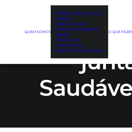
Missão, Valores e Ação
História
Corpos Sociais
DECO e
Estruturas Regionais
QUEM SOMOS
O QUE FAZ
Equipa
Estatutos e
Documentos
Filiações internacionais
junt
Saudáve