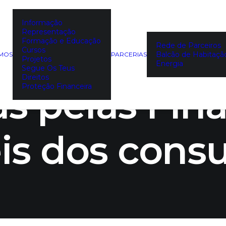
Informação
Representação
 Câmara de
Formação e Educação
Rede de Parceiros
Cursos
Balcão de Habitaçã
EMOS
PARCERIAS
Projetos
Energia
Segue Os Teus
Direitos
as pelas Fin
Proteção Financeira
is dos cons