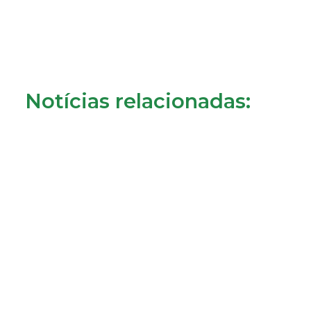
Notícias relacionadas:
Consumidores de Almada reclamam cobrança da
tarifa de disponibilidade