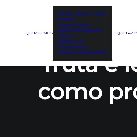
Missão, Valores e Ação
História
Sacos d
Corpos Sociais
Estruturas Regionais
QUEM SOMOS
O QUE FAZ
Equipa
Estatutos e
Documentos
fruta e
Filiações internacionais
como pro