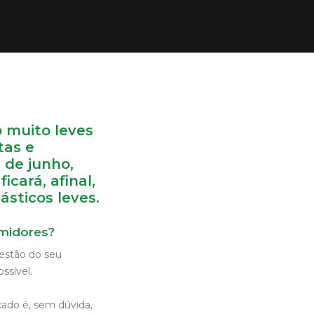
o muito leves
tas e
 de junho,
cará, afinal,
sticos leves.
umidores?
estão do seu
ssível.
ado é, sem dúvida,