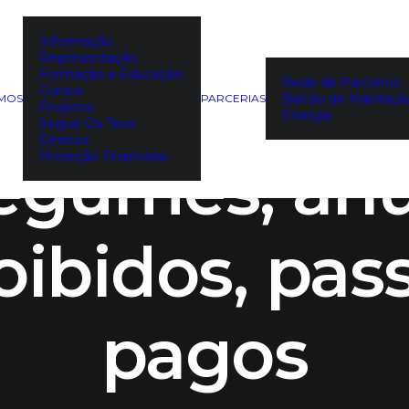
Informação
Representação
e plástico p
Formação e Educação
Rede de Parceiros
Cursos
Balcão de Habitaçã
EMOS
PARCERIAS
Projetos
Energia
Segue Os Teus
Direitos
 legumes, an
Proteção Financeira
ibidos, pas
pagos