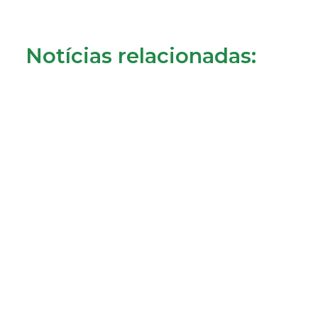
Notícias relacionadas:
Consumidores de Almada reclamam cobrança da
tarifa de disponibilidade
22/07/2026
LER MAIS