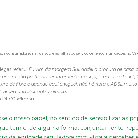
ta consumidores na rua sobre as falhas do serviço de telecomunicações no Val
iegas referiu:
Eu vim da margem Sul, andei à procura de casa, o
er a minha profissão remotamente, ou seja, precisava de net, fi
ra de fibra e quando aqui cheguei, não há fibra e ADSL muito 
 tive de contratar outro serviço.
da DECO afirmou:
se o nosso papel, no sentido de sensibilizar as p
 que têm e, de alguma forma, conjuntamente, rep
nto da entidade reguladora com vista a perceber 