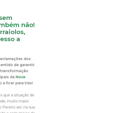
 sem
ambém não!
raiolos,
cesso a
reclamações dos
entido de garantir
 transformação
cipais da
Nova
a ficar para trás!
os que a situação de
ade, muito maior.
 Pereiro ser, na sua