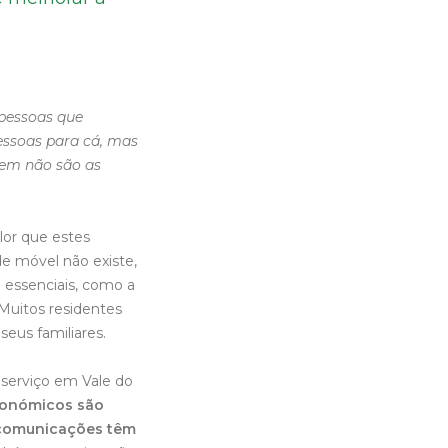
pessoas que
pessoas para cá, mas
rem não são as
lor que estes
e móvel não existe,
o essenciais, como a
Muitos residentes
seus familiares.
 serviço em Vale do
económicos são
e comunicações têm