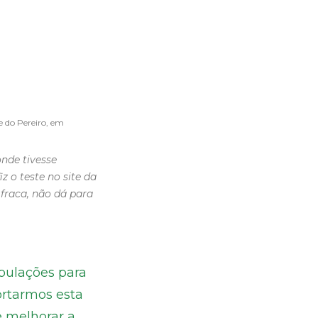
e do Pereiro, em
nde tivesse
z o teste no site da
fraca, não dá para
opulações para
ortarmos esta
e melhorar a