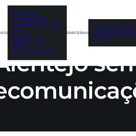
Informação
Representação
erta: há al
Formação e Educação
Rede de Parceiros
Cursos
Balcão de Habitaçã
EMOS
PARCERIAS
Projetos
Energia
Segue Os Teus
Direitos
Alentejo se
Proteção Financeira
lecomunicaç