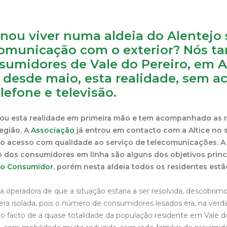
inou viver numa aldeia do Alentejo
omunicação com o exterior? Nós t
sumidores de Vale do Pereiro, em Ar
 desde maio, esta realidade, sem a
elefone e televisão.
u esta realidade em primeira mão e tem acompanhado as 
egião.
A
Associação
já entrou em contacto com a Altice no s
o acesso com qualidade ao serviço de telecomunicações. A
ão dos consumidores em linha são alguns dos objetivos prin
do Consumidor
, porém nesta aldeia todos os residentes estão 
a operadora de que a situação estaria a ser resolvida, descobrim
era isolada, pois o número de consumidores lesados era, na verd
o facto de a quase totalidade da população residente em Vale do