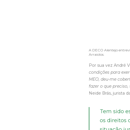
A DECO Alentejo entrevis
Arraiolos.
Por sua vez André V
condições para exerc
MEO, deu-me cobertu
fazer o que preciso,
Neide Brás, jurista 
Tem sido es
os direitos
situação ju