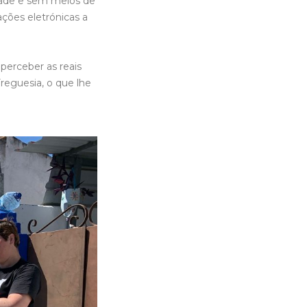
idade e sem meios de
ações eletrónicas a
 perceber as reais
reguesia, o que lhe