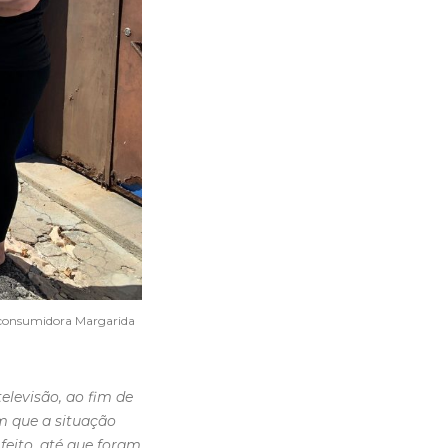
a consumidora Margarida
elevisão, ao fim de
m que a situação
 feito, até que foram