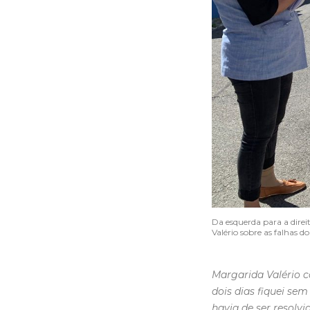
Da esquerda para a dire
Valério sobre as falhas d
Margarida Valério co
dois dias fiquei s
havia de ser resolvi