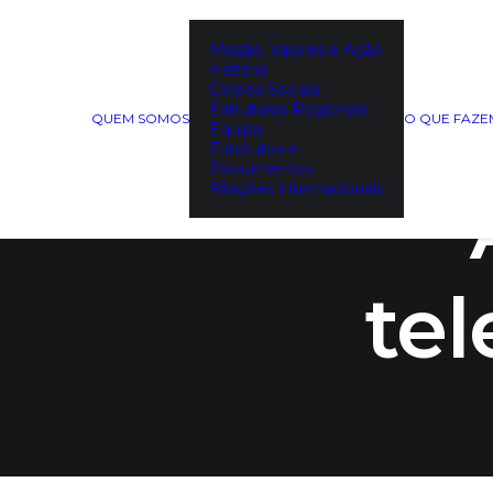
Missão, Valores e Ação
História
DECO al
Corpos Sociais
Estruturas Regionais
QUEM SOMOS
O QUE FAZ
Equipa
Estatutos e
Documentos
Filiações internacionais
te