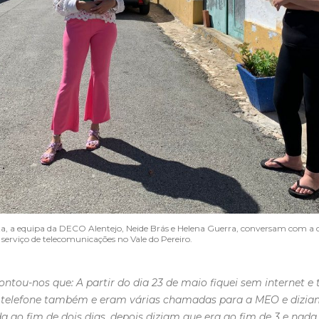
ita, a equipa da DECO Alentejo, Neide Brás e Helena Guerra, conversam com 
o serviço de telecomunicações no Vale do Pereiro.
ntou-nos que: A partir do dia 23 de maio fiquei sem internet e t
em telefone também e eram várias chamadas para a MEO e dizia
da ao fim de dois dias, depois diziam que era ao fim de 3 e nada