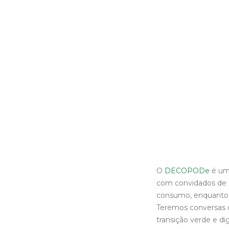
O
DECOPODe
é um 
com convidados de d
consumo, enquanto 
Teremos conversas d
transição verde e d