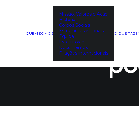
Missão, Valores e Ação
História
DECOPOD
Corpos Sociais
Estruturas Regionais
QUEM SOMOS
O QUE FAZ
Equipa
Estatutos e
Documentos
Filiações internacionais
po