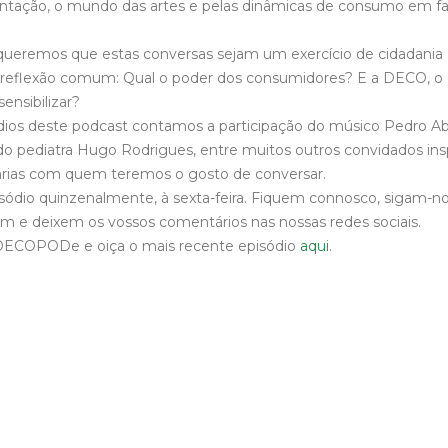
ntação, o mundo das artes e pelas dinâmicas de consumo em fam
eremos que estas conversas sejam um exercício de cidadania 
flexão comum: Qual o poder dos consumidores? E a DECO, o q
ensibilizar?
dios deste podcast contamos a participação do músico Pedro Abr
do pediatra Hugo Rodrigues, entre muitos outros convidados in
nárias com quem teremos o gosto de conversar.
dio quinzenalmente, à sexta-feira. Fiquem connosco, sigam-no
hem e deixem os vossos comentários nas nossas redes sociais.
 DECOPODe e oiça o mais recente episódio
aqui
.