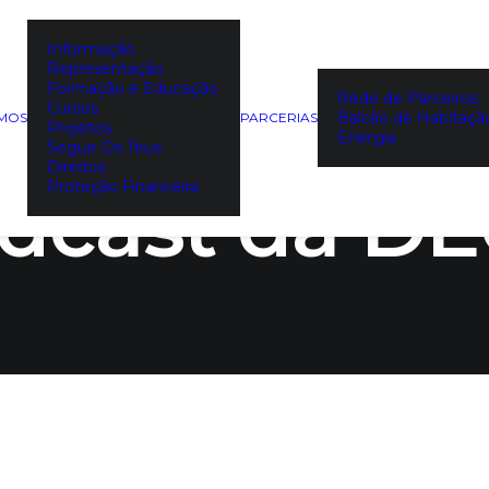
Informação
Representação
e - Descubr
Formação e Educação
Rede de Parceiros
Cursos
Balcão de Habitaçã
EMOS
PARCERIAS
Projetos
Energia
Segue Os Teus
Direitos
dcast da D
Proteção Financeira