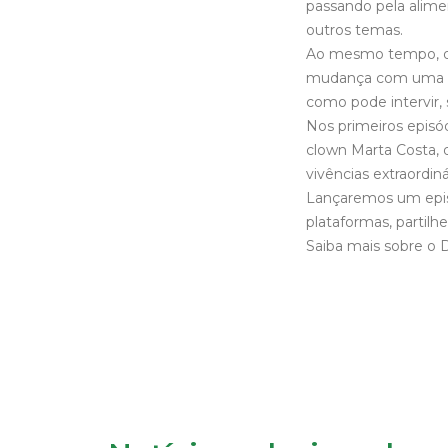
passando pela alime
outros temas.
Ao mesmo tempo, qu
mudança com uma re
como pode intervir, s
Nos primeiros episó
clown Marta Costa, 
vivências extraordi
Lançaremos um episó
plataformas, partil
Saiba mais sobre o