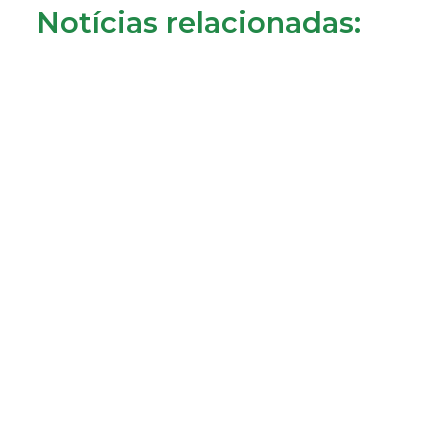
Notícias relacionadas:
Consumidores de Almada reclamam cobrança da
tarifa de disponibilidade
22/07/2026
LER MAIS