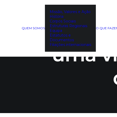
Missão, Valores e Ação
História
Consum
Corpos Sociais
Estruturas Regionais
QUEM SOMOS
O QUE FAZ
Equipa
Estatutos e
Documentos
Filiações internacionais
uma v