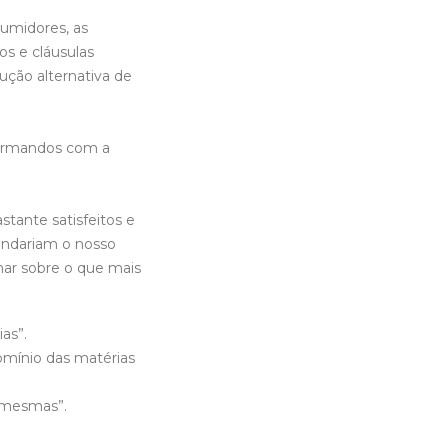
sumidores, as
os e cláusulas
lução alternativa de
formandos com a
tante satisfeitos e
endariam o nosso
har sobre o que mais
as”.
domínio das matérias
s mesmas”.