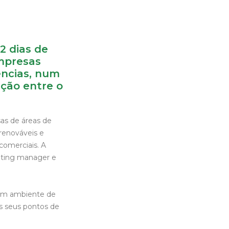
2 dias de
mpresas
ências, num
ação entre o
as de áreas de
renováveis e
comerciais. A
eting manager e
e um ambiente de
os seus pontos de