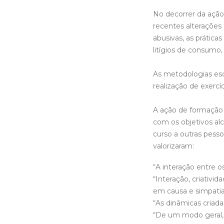
No decorrer da ação,
recentes alterações 
abusivas, as prática
litígios de consumo,
As metodologias esc
realização de exercíc
A ação de formação 
com os objetivos al
curso a outras pess
valorizaram:
“A interação entre o
“Interação, criativi
em causa e simpatia
“As dinâmicas criad
“De um modo geral, 