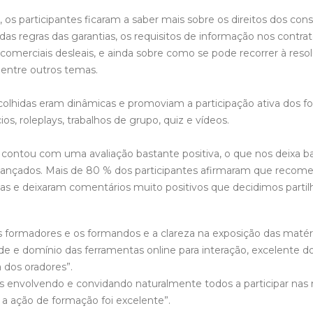
 os participantes ficaram a saber mais sobre os direitos dos con
das regras das garantias, os requisitos de informação nos contrat
s comerciais desleais, e ainda sobre como se pode recorrer à reso
 entre outros temas.
olhidas eram dinâmicas e promoviam a participação ativa dos 
ios, roleplays, trabalhos de grupo, quiz e vídeos.
contou com uma avaliação bastante positiva, o que nos deixa bas
cançados. Mais de 80 % dos participantes afirmaram que recom
oas e deixaram comentários muito positivos que decidimos partil
s formadores e os formandos e a clareza na exposição das matéri
dade e domínio das ferramentas online para interação, excelente 
 dos oradores”.
as envolvendo e convidando naturalmente todos a participar na
a ação de formação foi excelente”.