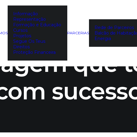
Informação
Representação
er Law Read
Formação e Educação
Rede de Parceiros
Cursos
Balcão de Habitaçã
EMOS
PARCERIAS
Projetos
Energia
Segue Os Teus
Direitos
iagem que t
Proteção Financeira
com sucess