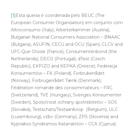
[1]
Esta queixa é coordenada pelo BEUC (The
European Consumer Organisation) em conjunto com
Altroconsumo (Italy), Arbeiterkammer (Austria),
Bulgarian National Consumers Association – BNAAC
(Bulgaria), ASUFIN, CECU and OCU (Spain), CLCV and
UFC-Que Choisir (France), Consumentenbond (the
Netherlands), DECO (Portugal), dTest (Czech
Republic), EKPIZO and KEPKA (Greece), Federacja
Konsumentów – FK (Poland), Forbrukerrådet
(Norway), Forbrugerrådet Tænk (Denmark),
Fédération romande des consommateurs – FRC
(Switzerland), TVE (Hungary), Sveriges Konsumenter
(Sweden), Spoločnosť ochrany spotrebiteľov – SOS
(Slovakia), Testachats/Testaankoop (Belgium), ULC
(Luxembourg), vzbv (Germany), ZPS (Slovenia) and
Kypriakos Syndesmos Katanaloton – CCA (Cyprus).