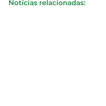
Notícias relacionadas:
Consumidores de Almada reclamam cobrança da
tarifa de disponibilidade
22/07/2026
LER MAIS