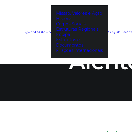
Missão, Valores e Ação
História
Tudo a 
Corpos Sociais
Estruturas Regionais
QUEM SOMOS
O QUE FAZ
Equipa
Estatutos e
Documentos
Filiações internacionais
Alente