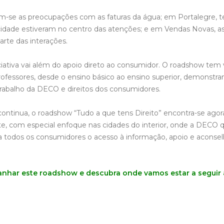
am-se as preocupações com as faturas da água; em Portalegre,
cidade estiveram no centro das atenções; e em Vendas Novas, 
rte das interações.
ciativa vai além do apoio direto ao consumidor. O roadshow te
rofessores, desde o ensino básico ao ensino superior, demonstra
rabalho da DECO e direitos dos consumidores.
ontinua, o roadshow “Tudo a que tens Direito” encontra-se agora
te, com especial enfoque nas cidades do interior, onde a DECO q
 a todos os consumidores o acesso à informação, apoio e acons
nhar este roadshow e descubra onde vamos estar a seguir