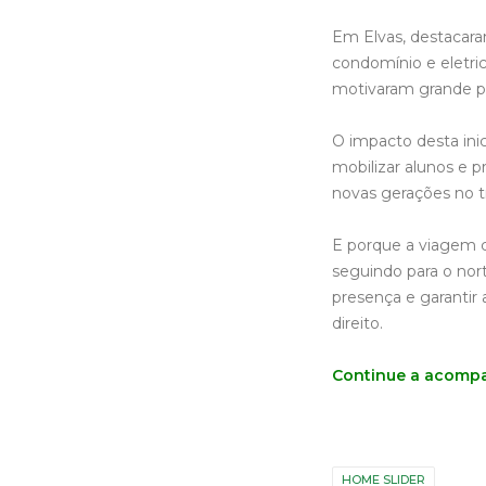
Em Elvas, destacar
condomínio e eletri
motivaram grande pa
O impacto desta ini
mobilizar alunos e p
novas gerações no t
E porque a viagem c
seguindo para o nor
presença e garantir
direito.
Continue a acompa
HOME SLIDER