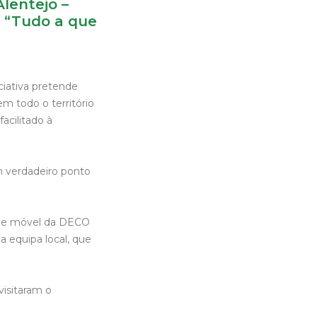
Alentejo –
O “Tudo a que
ciativa pretende
m todo o território
acilitado à
m verdadeiro ponto
ade móvel da DECO
a equipa local, que
visitaram o