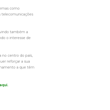
 temas como
as telecomunicações
m vindo também a
ndo o interesse de
 no centro do país,
uer reforçar a sua
elhamento a que têm
aqui
.