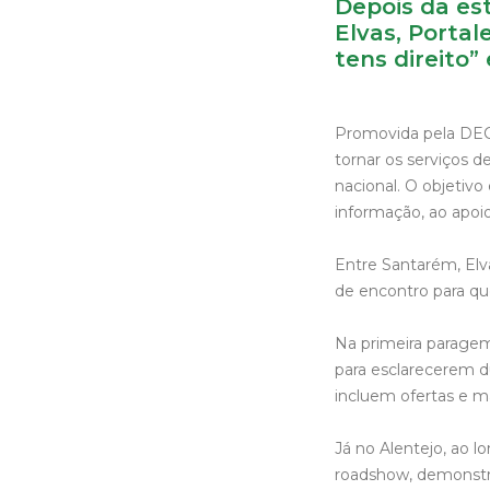
Depois da es
Elvas, Porta
tens direito”
Promovida pela DECO
tornar os serviços d
nacional. O objetivo
informação, ao apoi
Entre Santarém, El
de encontro para que
Na primeira parage
para esclarecerem d
incluem ofertas e ma
Já no Alentejo, ao 
roadshow, demonstra