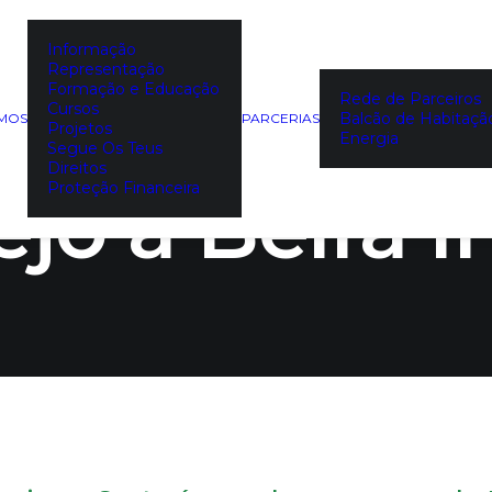
Informação
Representação
que tens dir
Formação e Educação
Rede de Parceiros
Cursos
Balcão de Habitaçã
EMOS
PARCERIAS
Projetos
Energia
Segue Os Teus
Direitos
jo à Beira I
Proteção Financeira