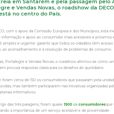
treia em Santarém e pela passagem pelo 
legre e Vendas Novas, o roadshow da DEC
 está no centro do País.
, com o apoio da Comissão Europeia e dos Municípios, esta ini
e informação e apoio ao consumidor mais acessíveis e próximos e
 é simples e urgente: garantir que todos os cidadãos têm acesso f
o, ao aconselhamento e à resolução de problemas de consumo.
vas, Portalegre e Vendas Novas, o roadshow afirmou-se como u
m procura respostas claras para os desafios do quotidiano.
m foram cerca de 150 os consumidores que passaram pela unid
úvidas, mas também participarem nas iniciativas organizadas pel
teriais informativos.
longo das três paragens, foram quase
1500
os
consumidores
que 
ndo a importância de um serviço acessível e de proximidade.