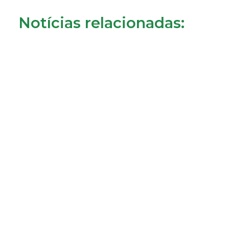
Notícias relacionadas:
Consumidores de Almada reclamam cobrança da
tarifa de disponibilidade
22/07/2026
LER MAIS