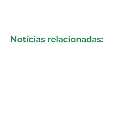
Notícias relacionadas:
Crédito à habitação: o que muda a partir de 1 de
agosto?
31/07/2026