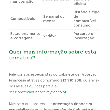
manutenção
oficina
Distância, tipo
Semanal ou
de
Combustíveis
mensal
combustível,
consumo,
Estacionamento
Percurso e
Variável
e Portagens
localização
Quer mais informação sobre esta
temática?
Fale com os especialistas do Gabinete de Proteção
Financeira através do número
213 710 238
, ou envie-
nos as suas dúvidas para o e-
mail:
protecaofinanceira@deco.pt
.
Mas se o que pretende é
orientação financeira
especializada
ou a
intervenção do Gabinete de