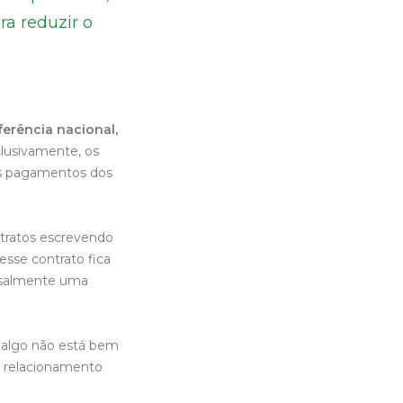
ra reduzir o
ferência nacional,
clusivamente, os
os pagamentos dos
ntratos escrevendo
sse contrato fica
nsalmente uma
 algo não está bem
 relacionamento