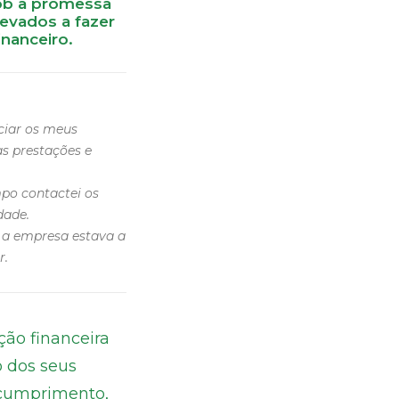
ob a promessa
evados a fazer
nanceiro.
ciar os meus
s prestações e
po contactei os
dade.
 a empresa estava a
r.
ão financeira
 dos seus
ncumprimento,