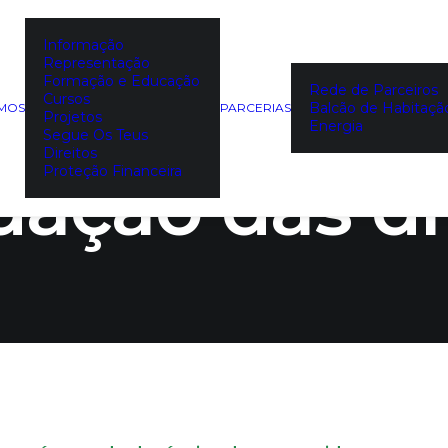
Informação
Representação
do do desc
Formação e Educação
Rede de Parceiros
Cursos
Balcão de Habitaçã
EMOS
PARCERIAS
Projetos
Energia
Segue Os Teus
Direitos
idação das dí
Proteção Financeira