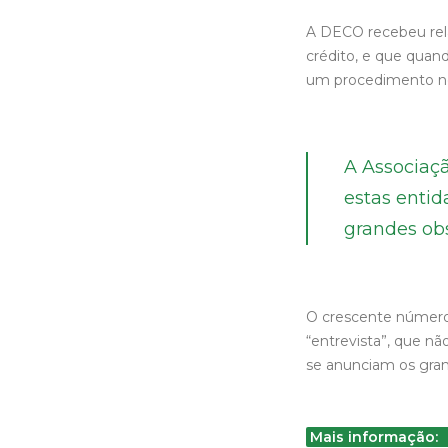
A DECO recebeu rela
crédito, e que quan
um procedimento n
A Associaç
estas enti
grandes ob
O crescente número
“entrevista”, que nã
se anunciam os grand
Mais informação: