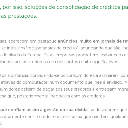
 por isso, soluções de consolidação de créditos pa
das prestações.
isas, aparecem em destaque
anúncios, muito em jornais de re
se intitulam “recuperadoras de crédito”, anunciando que são, in
s de dívida da Europa. Estas empresas prometem acabar com 
 planos com os credores com descontos muito significativos.
itos à distância, convidando-se os consumidores a assinarem co
 através do computador, num documento que lhes é enviado. Ne
nsumidores deixam de pagar aos seus credores e entregam me
esa que, posteriormente, negociará com os credores.
ue confiam assim a gestão da sua dívida
, só descobrem que
iretamente com o credor e este informa que não tem qualquer
.