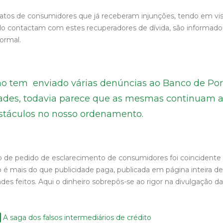
tos de consumidores que já receberam injunções, tendo em vis
do contactam com estes recuperadores de dívida, são informados
ormal.
ão tem enviado várias denúncias ao Banco de Por
dades, todavia parece que as mesmas continuam 
stáculos no nosso ordenamento.
 de pedido de esclarecimento de consumidores foi coincident
o é mais do que publicidade paga, publicada em página inteira d
es feitos. Aqui o dinheiro sobrepôs-se ao rigor na divulgação d
A saga dos falsos intermediários de crédito