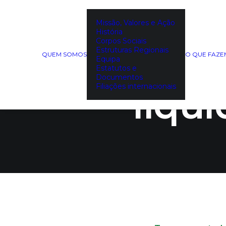
Missão, Valores e Ação
História
Corpos Sociais
O engo
Estruturas Regionais
QUEM SOMOS
O QUE FAZ
Equipa
Estatutos e
Documentos
Filiações internacionais
liqu