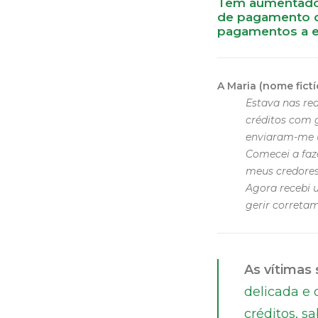
Tem aumentado 
de pagamento da
pagamentos a en
A Maria (nome fict
Estava nas re
créditos com 
enviaram-me u
Comecei a faz
meus credores
Agora recebi 
gerir corretam
As vítimas
delicada e
créditos, 