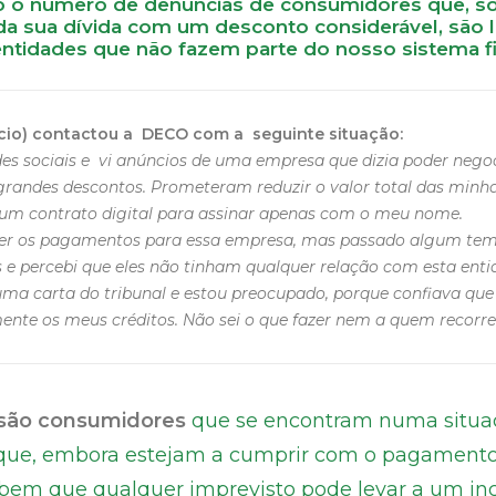
o número de denúncias de consumidores que, s
 sua dívida com um desconto considerável, são l
tidades que não fazem parte do nosso sistema fi
ício) contactou a DECO com a seguinte situação:
des sociais e vi anúncios de uma empresa que dizia poder nego
grandes descontos. Prometeram reduzir o valor total das minha
m contrato digital para assinar apenas com o meu nome.
er os pagamentos para essa empresa, mas passado algum tem
 e percebi que eles não tinham qualquer relação com esta enti
uma carta do tribunal e estou preocupado, porque confiava que
ente os meus créditos. Não sei o que fazer nem a quem recorre
 são consumidores
que se encontram numa situaç
 que, embora estejam a cumprir com o pagamento
sabem que qualquer imprevisto pode levar a um i