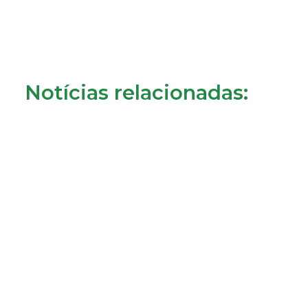
Notícias relacionadas:
Crédito à habitação: o que muda a partir de 1 de
agosto?
31/07/2026