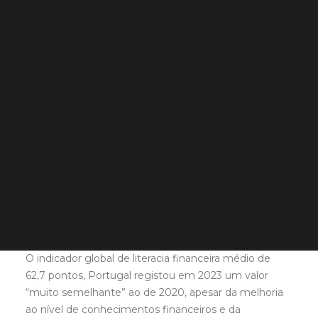
demonstram que se progrediu pouco em
Quero Aconselhamento Financeiro
termos de literacia financeira e que é
Quero Aconselhamento de Habitação e Energia
necessário inverter a tendencia da
poupança, que diminui face a 2020.
Notícias
Agenda
A literacia financeira capacita as pessoas, as famílias
DECOPODe
para tomarem decisões informadas e inteligentes.
Checked by DECO
Isso inclui decisões sobre como poupar, investir, fazer
Prémios DECO
empréstimos, pagar dívidas, ou até mesmo planear a
reforma.
PESQUISAR
Uma situação financeira saudável ajuda a aumentar o
bem-estar e a qualidade de vida das pessoas e
contribui para uma economia mais forte e estável.
O indicador global de literacia financeira médio de
62,7 pontos, Portugal registou em 2023 um valor
“muito semelhante” ao de 2020, apesar da melhoria
ao nível de conhecimentos financeiros e da