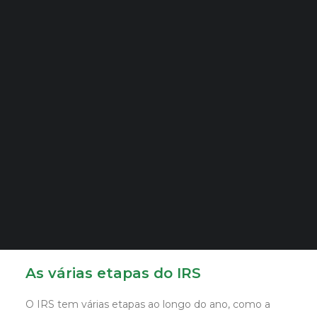
também uma forma de proteger o
Quero Aconselhamento Financeiro
orçamento familiar e garantir que se
Quero Aconselhamento de Habitação e Energia
aproveitam todos os benefícios fiscais.
Quem deve entregar IRS
Notícias
Agenda
DECOPODe
Estão obrigados a entregar declaração de IRS os
Checked by DECO
contribuintes que recebam rendimentos de trabalho
Prémios DECO
dependente, pensões, rendimentos de prestação de
serviços (recibos verdes), rendimentos de imóveis,
PESQUISAR
juros, dividendos ou mais-valias, assim como quem
usufrui de deduções ou benefícios fiscais que exigem
declaração. Quem aufere apenas rendimentos baixos
sujeitos a retenção na fonte pode estar dispensado
dessa entrega.
As várias etapas do IRS
O IRS tem várias etapas ao longo do ano, como a