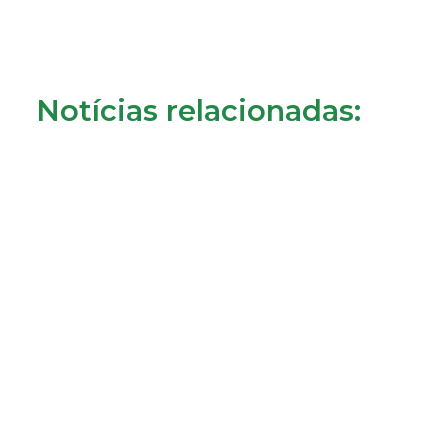
Notícias relacionadas:
Crédito à habitação: o que muda a partir de 1 de
agosto?
31/07/2026