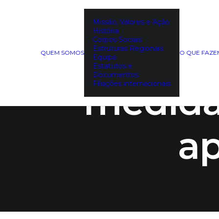
Missão, Valores e Ação
História
DECO in
Corpos Sociais
Estruturas Regionais
QUEM SOMOS
O QUE FAZ
Equipa
Estatutos e
Documentos
medida
Filiações internacionais
ap