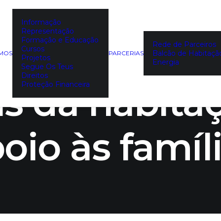
Informação
Representação
forma sobre 
Formação e Educação
Rede de Parceiros
Cursos
Balcão de Habitaçã
EMOS
PARCERIAS
Projetos
Energia
Segue Os Teus
Direitos
s da habitaç
Proteção Financeira
oio às famíl