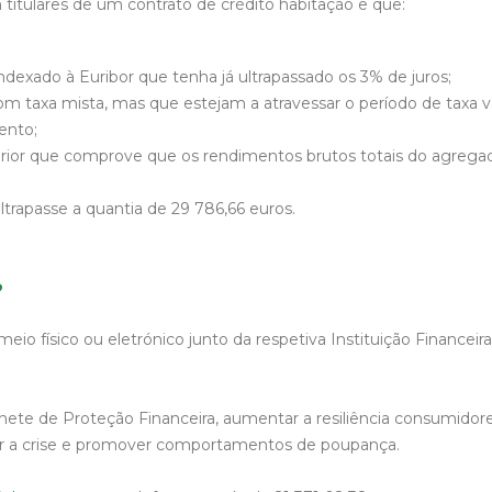
titulares de um contrato de crédito habitação e que:
dexado à Euribor que tenha já ultrapassado os 3% de juros;
taxa mista, mas que estejam a atravessar o período de taxa va
ento;
or que comprove que os rendimentos brutos totais do agregado
trapasse a quantia de 29 786,66 euros.
?
meio físico ou eletrónico junto da respetiva Instituição Finan
te de Proteção Financeira, aumentar a resiliência consumidores,
r a crise e promover comportamentos de poupança.