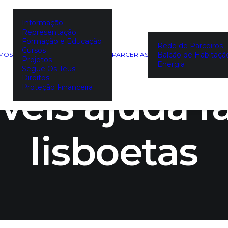
Informação
Representação
nete de Fin
Formação e Educação
Rede de Parceiros
Cursos
Balcão de Habitaçã
EMOS
PARCERIAS
Projetos
Energia
Segue Os Teus
Direitos
eis ajuda f
Proteção Financeira
lisboetas