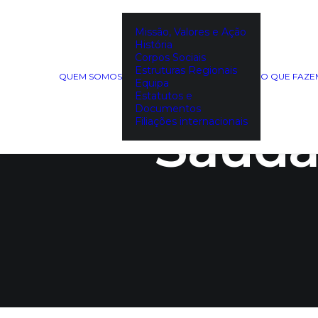
Missão, Valores e Ação
História
Corpos Sociais
Gabi
Estruturas Regionais
QUEM SOMOS
O QUE FAZ
Equipa
Estatutos e
Documentos
Filiações internacionais
Saudáv