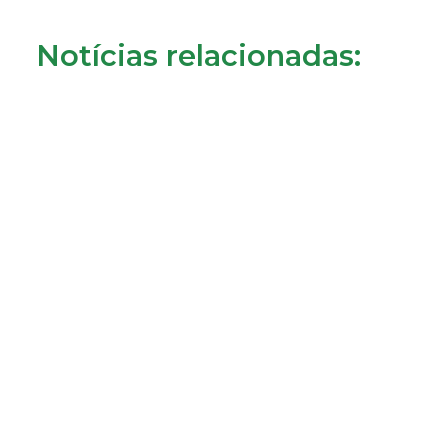
Notícias relacionadas:
Consumidores de Almada reclamam cobrança da
tarifa de disponibilidade
22/07/2026
LER MAIS